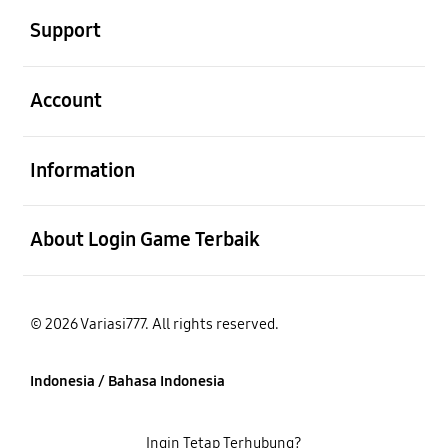
Support
Buka
Account
Buka
Information
Buka
About Login Game Terbaik
© 2026 Variasi777. All rights reserved.
Indonesia / Bahasa Indonesia
Ingin Tetap Terhubung?