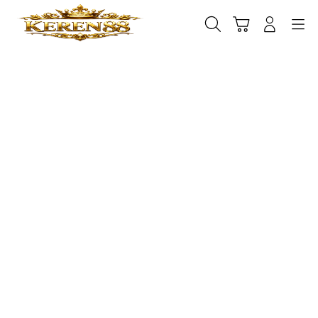
Skip
to
Cari
Troli
Login
Navigation
content