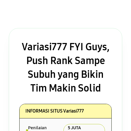
Variasi777 FYI Guys,
Push Rank Sampe
Subuh yang Bikin
Tim Makin Solid
INFORMASI SITUS Variasi777
Penilaian
5 JUTA