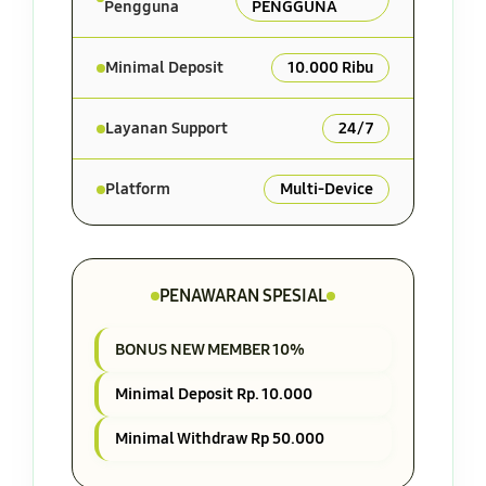
Pengguna
PENGGUNA
Minimal Deposit
10.000 Ribu
Layanan Support
24/7
Platform
Multi-Device
PENAWARAN SPESIAL
BONUS NEW MEMBER 10%
Minimal Deposit Rp. 10.000
Minimal Withdraw Rp 50.000