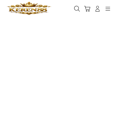
Skip
to
Cari
Troli
Login
Navigation
content