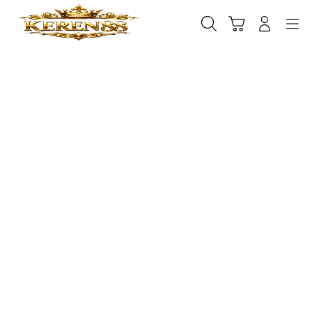
Skip
to
Cari
Troli
Login
Navigation
content