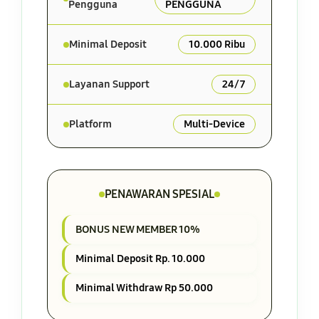
Pengguna
PENGGUNA
Minimal Deposit
10.000 Ribu
Layanan Support
24/7
Platform
Multi-Device
PENAWARAN SPESIAL
BONUS NEW MEMBER 10%
Minimal Deposit Rp. 10.000
Minimal Withdraw Rp 50.000