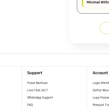
Minimal With
Support
Account
Pusat Bantuan
Login Mem
Live Chat 24/7
Daftar Aku
WhatsApp Support
Lupa Passw
FAQ
Riwayat Tr