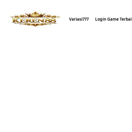
Skip
to
content
Variasi777
Login Game Terbai