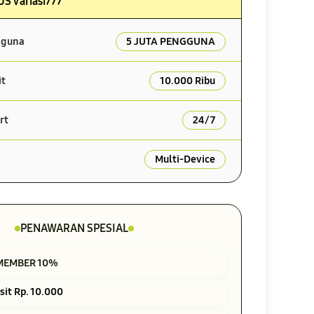
S Variasi777
gguna
5 JUTA PENGGUNA
it
10.000 Ribu
rt
24/7
Multi-Device
PENAWARAN SPESIAL
MEMBER 10%
it Rp. 10.000