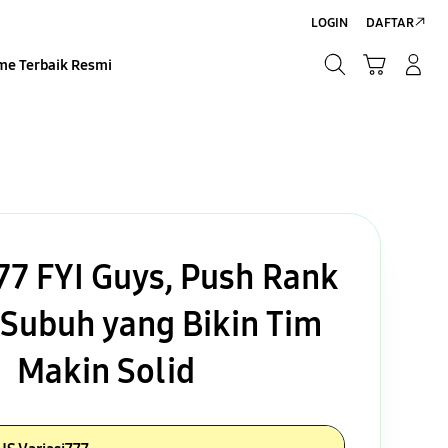
LOGIN
DAFTAR
Cari
Troli
Login/Sign-Up
e Terbaik Resmi
Cari
77 FYI Guys, Push Rank
Subuh yang Bikin Tim
Makin Solid