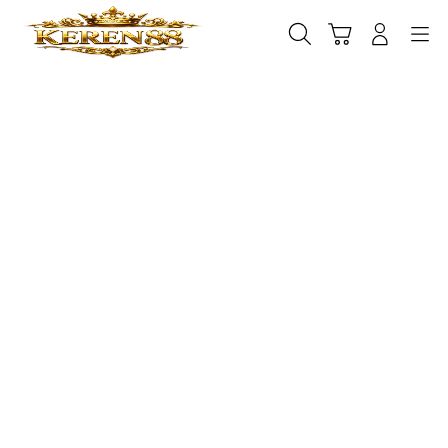
Skip
to
Cari
Troli
Login
Navigation
content