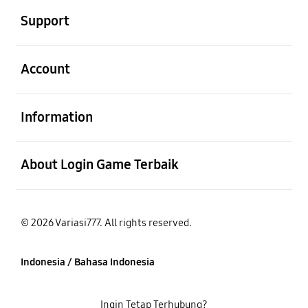
Support
Buka
Account
Buka
Information
Buka
About Login Game Terbaik
© 2026 Variasi777. All rights reserved.
Indonesia / Bahasa Indonesia
Ingin Tetap Terhubung?