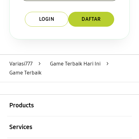
LOGIN
DAFTAR
Layer Popup Close
Variasi777
>
Game Terbaik Hari Ini
>
Game Terbaik
Buka
Footer Navigation
Products
Buka
Services
Buka