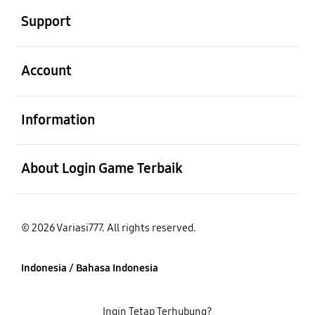
Support
Buka
Account
Buka
Information
Buka
About Login Game Terbaik
© 2026 Variasi777. All rights reserved.
Indonesia / Bahasa Indonesia
Ingin Tetap Terhubung?