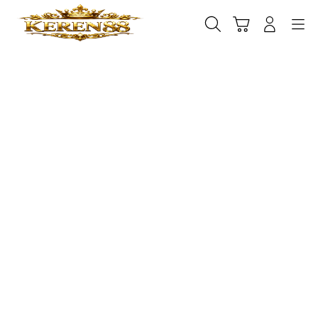
Skip
to
Cari
Troli
Login
Navigation
content