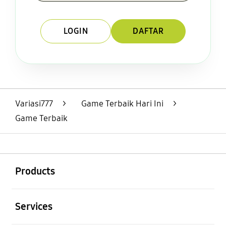
LOGIN
DAFTAR
Layer Popup Close
Variasi777
>
Game Terbaik Hari Ini
>
Game Terbaik
Buka
Footer Navigation
Products
Buka
Services
Buka