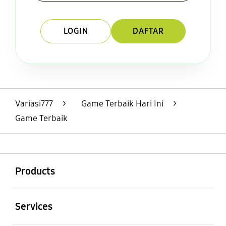
LOGIN
DAFTAR
Layer Popup Close
Variasi777
>
Game Terbaik Hari Ini
>
Game Terbaik
Buka
Footer Navigation
Products
Buka
Services
Buka