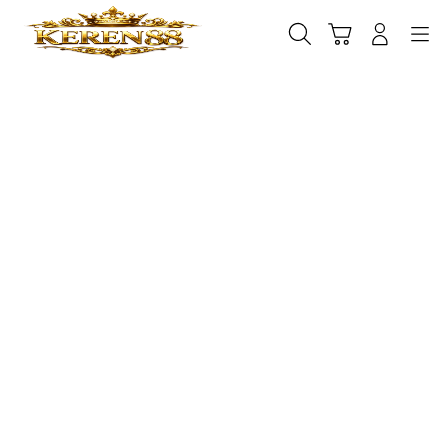
Skip
to
Cari
Troli
Login
Navigation
content