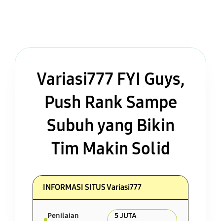
Variasi777 FYI Guys,
Push Rank Sampe
Subuh yang Bikin
Tim Makin Solid
INFORMASI SITUS Variasi777
Penilaian
5 JUTA