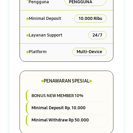
Pengguna
PENGGUNA
Minimal Deposit
10.000 Ribu
Layanan Support
24/7
Platform
Multi-Device
PENAWARAN SPESIAL
BONUS NEW MEMBER 10%
Minimal Deposit Rp. 10.000
Minimal Withdraw Rp 50.000