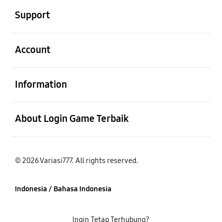
Support
Buka
Account
Buka
Information
Buka
About Login Game Terbaik
© 2026 Variasi777. All rights reserved.
Indonesia / Bahasa Indonesia
Ingin Tetap Terhubung?