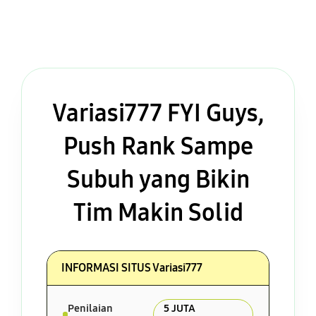
Variasi777 FYI Guys,
Push Rank Sampe
Subuh yang Bikin
Tim Makin Solid
INFORMASI SITUS Variasi777
Penilaian
5 JUTA