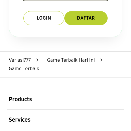
LOGIN
DAFTAR
Layer Popup Close
Variasi777
>
Game Terbaik Hari Ini
>
Game Terbaik
Buka
Footer Navigation
Products
Buka
Services
Buka