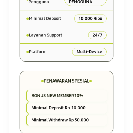
Pengguna
PENGGUNA
Minimal Deposit
10.000 Ribu
Layanan Support
24/7
Platform
Multi-Device
PENAWARAN SPESIAL
BONUS NEW MEMBER 10%
Minimal Deposit Rp. 10.000
Minimal Withdraw Rp 50.000